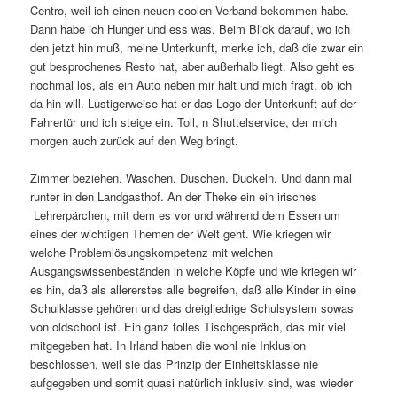
Centro, weil ich einen neuen coolen Verband bekommen habe.
Dann habe ich Hunger und ess was. Beim Blick darauf, wo ich
den jetzt hin muß, meine Unterkunft, merke ich, daß die zwar ein
gut besprochenes Resto hat, aber außerhalb liegt. Also geht es
nochmal los, als ein Auto neben mir hält und mich fragt, ob ich
da hin will. Lustigerweise hat er das Logo der Unterkunft auf der
Fahrertür und ich steige ein. Toll, n Shuttelservice, der mich
morgen auch zurück auf den Weg bringt.
Zimmer beziehen. Waschen. Duschen. Duckeln. Und dann mal
runter in den Landgasthof. An der Theke ein ein irisches
Lehrerpärchen, mit dem es vor und während dem Essen um
eines der wichtigen Themen der Welt geht. Wie kriegen wir
welche Problemlösungskompetenz mit welchen
Ausgangswissenbeständen in welche Köpfe und wie kriegen wir
es hin, daß als allererstes alle begreifen, daß alle Kinder in eine
Schulklasse gehören und das dreigliedrige Schulsystem sowas
von oldschool ist. Ein ganz tolles Tischgespräch, das mir viel
mitgegeben hat. In Irland haben die wohl nie Inklusion
beschlossen, weil sie das Prinzip der Einheitsklasse nie
aufgegeben und somit quasi natürlich inklusiv sind, was wieder