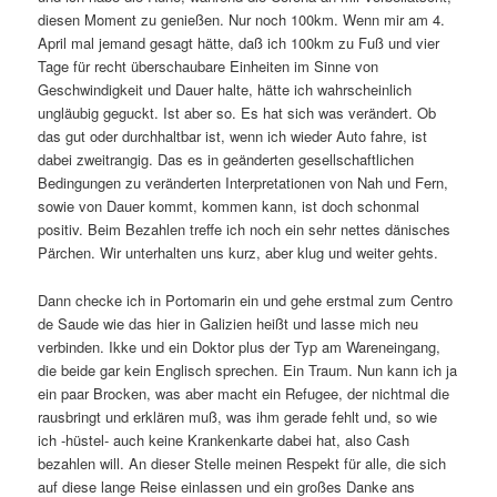
diesen Moment zu genießen. Nur noch 100km. Wenn mir am 4.
April mal jemand gesagt hätte, daß ich 100km zu Fuß und vier
Tage für recht überschaubare Einheiten im Sinne von
Geschwindigkeit und Dauer halte, hätte ich wahrscheinlich
ungläubig geguckt. Ist aber so. Es hat sich was verändert. Ob
das gut oder durchhaltbar ist, wenn ich wieder Auto fahre, ist
dabei zweitrangig. Das es in geänderten gesellschaftlichen
Bedingungen zu veränderten Interpretationen von Nah und Fern,
sowie von Dauer kommt, kommen kann, ist doch schonmal
positiv. Beim Bezahlen treffe ich noch ein sehr nettes dänisches
Pärchen. Wir unterhalten uns kurz, aber klug und weiter gehts.
Dann checke ich in Portomarin ein und gehe erstmal zum Centro
de Saude wie das hier in Galizien heißt und lasse mich neu
verbinden. Ikke und ein Doktor plus der Typ am Wareneingang,
die beide gar kein Englisch sprechen. Ein Traum. Nun kann ich ja
ein paar Brocken, was aber macht ein Refugee, der nichtmal die
rausbringt und erklären muß, was ihm gerade fehlt und, so wie
ich -hüstel- auch keine Krankenkarte dabei hat, also Cash
bezahlen will. An dieser Stelle meinen Respekt für alle, die sich
auf diese lange Reise einlassen und ein großes Danke ans