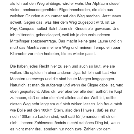
als ich auf den Weg einbiege, wird er wahr. Der Alptraum dieser
vielen, aneinandergereihten PilgerInnenhorden, die sich aus
welchen Gründen auch immer auf den Weg machen. Jetzt isses
soweit. Gegen das, was hier dem Weg zugespült wird, ist Le
Puy, Conques, selbst Saint Jean ein Kinderspiel gewesen. Und
ich mittendrin, gehandicaped, weil ich ja den verbundenen
Mittelfinger spazierentrage. Das macht keine gute Laune und ich
muß das Mantra von meinem Weg und meinem Tempo ein paar
Kilometer vor mich herbeten, bis es wieder passt.
Die haben jedes Recht hier zu sein und auch so laut, wie sie
wollen. Die spielen in einer anderen Liga. Ich bin seit fast vier
Monaten unterwegs und die sind heute Morgen losgegangen.
Natürlich ist man da aufgeregt und wenn die Clique dabei ist, wird
eben gequatscht. Alles ok, wer aber bei alle dem aufhört im Kopf
zu haben, daß er oder sie nicht alleine auf der Welt ist, sollte
diesen Weg sehr langsam auf sich wirken lassen. Ich freue mich
wie Bolle auf den 100km Stein, also den Hinweis, daß es nur
noch 100km zu Laufen sind, weil daß für jemanden mit einem
nicht-linearen Zahlenverständnis n echt schönes Ding ist, wenn
es nicht mehr drei, sondern nur noch zwei Zahlen vor dem