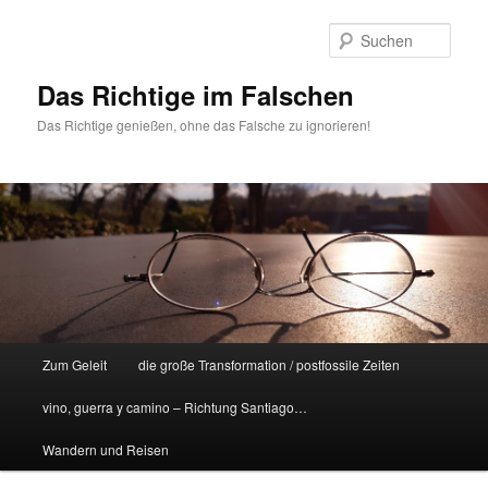
Zum
Inhalt
Such
wechseln
Das Richtige im Falschen
Das Richtige genießen, ohne das Falsche zu ignorieren!
Hauptmenü
Zum Geleit
die große Transformation / postfossile Zeiten
vino, guerra y camino – Richtung Santiago…
Wandern und Reisen