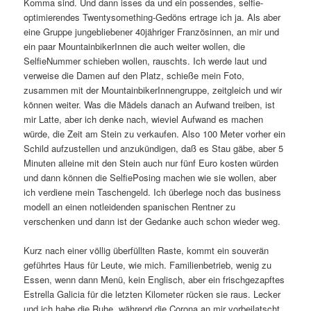
Komma sind. Und dann isses da und ein possendes, selfie-
optimierendes Twentysomething-Gedöns ertrage ich ja. Als aber
eine Gruppe jungebliebener 40jähriger Französinnen, an mir und
ein paar MountainbikerInnen die auch weiter wollen, die
SelfieNummer schieben wollen, rauschts. Ich werde laut und
verweise die Damen auf den Platz, schieße mein Foto,
zusammen mit der MountainbikerInnengruppe, zeitgleich und wir
können weiter. Was die Mädels danach an Aufwand treiben, ist
mir Latte, aber ich denke nach, wieviel Aufwand es machen
würde, die Zeit am Stein zu verkaufen. Also 100 Meter vorher ein
Schild aufzustellen und anzukündigen, daß es Stau gäbe, aber 5
Minuten alleine mit den Stein auch nur fünf Euro kosten würden
und dann können die SelfiePosing machen wie sie wollen, aber
ich verdiene mein Taschengeld. Ich überlege noch das business
modell an einen notleidenden spanischen Rentner zu
verschenken und dann ist der Gedanke auch schon wieder weg.
Kurz nach einer völlig überfüllten Raste, kommt ein souverän
geführtes Haus für Leute, wie mich. Familienbetrieb, wenig zu
Essen, wenn dann Menü, kein Englisch, aber ein frischgezapftes
Estrella Galicia für die letzten Kilometer rücken sie raus. Lecker
und ich habe die Ruhe, während die Corona an mir vorbeilatscht,